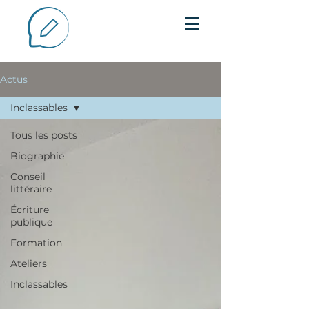
Actus
Inclassables
Tous les posts
Biographie
Conseil
littéraire
Écriture
publique
Formation
Ateliers
Inclassables