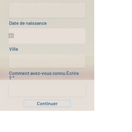
Date de naissance
Ville
Comment avez-vous connu Écrire
?
Continuer
Écrire Conseil
Pauline GODIN - EI
45, allée du chateau d'eau