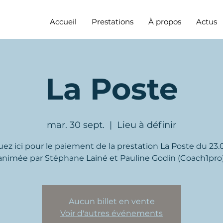
Accueil
Prestations
À propos
Actus
La Poste
mar. 30 sept.
  |  
Lieu à définir
uez ici pour le paiement de la prestation La Poste du 23.
animée par Stéphane Lainé et Pauline Godin (Coach1pro)
iture en cours ou en tête ? Vous n'en a
groupe d'écriture régulier vous intéress
Aucun billet en vente
Voir d'autres événements