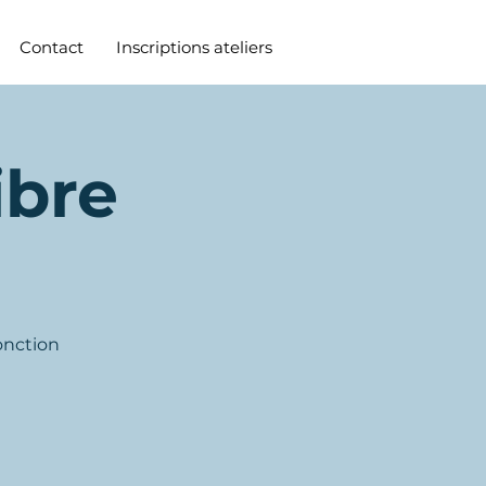
Contact
Inscriptions ateliers
ibre
onction
vez pas mais participer à un
e ?