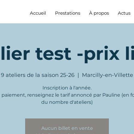
Accueil
Prestations
À propos
Actus
lier test -prix l
9 ateliers de la saison 25-26
  |  
Marcilly-en-Villette
Inscription à l'année.
e paiement, renseignez le tarif annoncé par Pauline (en f
du nombre d'ateliers)
iture en cours ou en tête ? Vous n'en a
groupe d'écriture régulier vous intéress
Aucun billet en vente