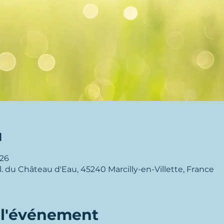
enus.
s.
u
-26
All. du Château d'Eau, 45240 Marcilly-en-Villette, France
 l'événement