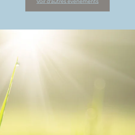
Voir d'autres événements
mois pour nous améliorer autour d'une
opos de vos projets d’écriture et passe
bienveillant autour de l'écriture !
di soir, de 19h30 à 21h30
 dans l’inscription à l’année :
nscription à l’année :
01.25 - 25.02.25 - 25.03.25 - 29.04.25 - 20.05.25 - 24