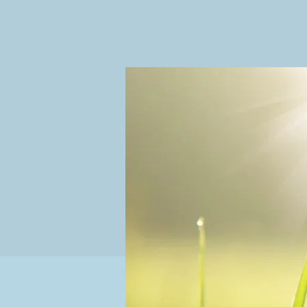
Retrouvons-nous chaque 
atelier, échanger à pr
Tous les ateliers ont lieu un mar
à la librairie Le Bibliovore
2 rue d'Avignon
45000 Orléans
Toutes les dates :
Atelier de découverte non-incluse
mardi 24 septembre.
Tarif : 20€
Dates suivantes incluses dans l’i
15.10.24 - 12.11.24 - 17.12.24 - 21.