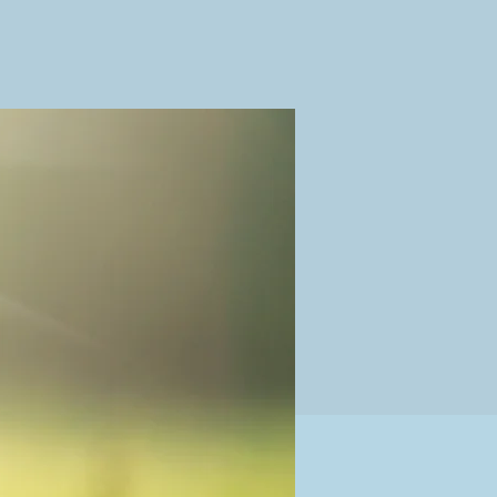
 technique d'écriture par
r un moment convivial et
.06.25