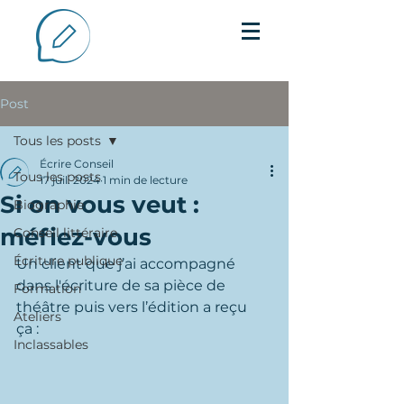
Post
Tous les posts
Écrire Conseil
Tous les posts
17 juil. 2024
1 min de lecture
Si on vous veut :
Biographie
méfiez-vous
Conseil littéraire
Écriture publique
Un client que j’ai accompagné 
dans l'écriture de sa pièce de 
Formation
théâtre puis vers l’édition a reçu 
Ateliers
ça :
Inclassables